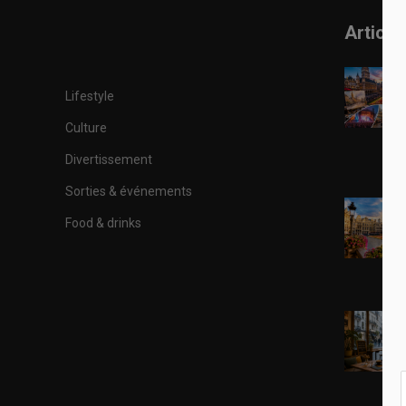
Article
Lifestyle
Culture
Divertissement
Sorties & événements
Food & drinks