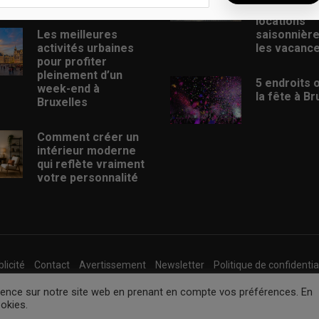
trouver de
locations
Les meilleures
saisonnièr
activités urbaines
les vacanc
pour profiter
pleinement d’un
5 endroits 
week-end à
la fête à Br
Bruxelles
Comment créer un
intérieur moderne
qui reflète vraiment
votre personnalité
licité
Contact
Avertissement
Newsletter
Politique de confidentia
rience sur notre site web en prenant en compte vos préférences. En
bxlboys.be •
Internet Ventures
. Site web géré par
Volo Media
.
ookies.