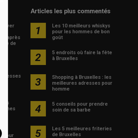
×
Articles les plus commentés
rouver
Les 10 meilleurs whiskys
1
pour les hommes de bon
ire après
goût
erte de
5 endroits où faire la fête
2
à Bruxelles
les
 adresses
Shopping à Bruxelles : les
3
e
meilleures adresses pour
homme
es
ques
5 conseils pour prendre
4
hommes
soin de sa barbe
mes
Les 5 meilleures friteries
5
de Bruxelles
s pour