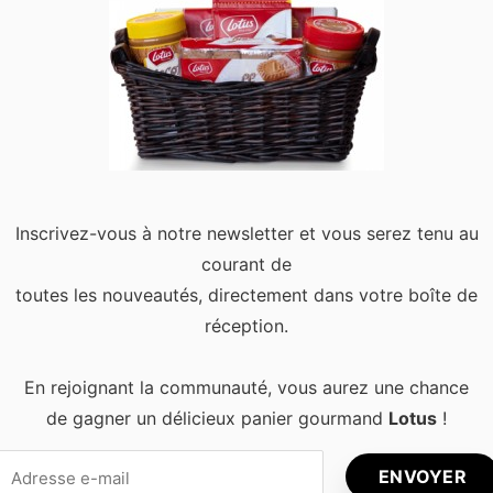
s récents
Articles populaires
Les Meilleurs
Comment t
Événements
son style
Culturels à
vestimenta
Découvrir à
une forte p
Bruxelles Toute
poids ?
l’Année
Shopping à
Inscrivez-vous à notre newsletter et vous serez tenu au
Les meilleures
Bruxelles : 
courant de
activités culturelles
meilleures
à Bruxelles pour
pour homm
toutes les nouveautés, directement dans votre boîte de
vivre la ville
réception.
autrement
5 différenc
psychologi
En rejoignant la communauté, vous aurez une chance
Pourquoi les cafés
entre les 
indépendants
et les fem
de gagner un délicieux panier gourmand
Lotus
!
donnent une
nouvelle énergie
Top 5 des
aux quartiers de
plateforme
Bruxelles