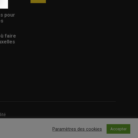
s
es pour
es
où faire
uxelles
lité
Paramètres des cookies
Accepter