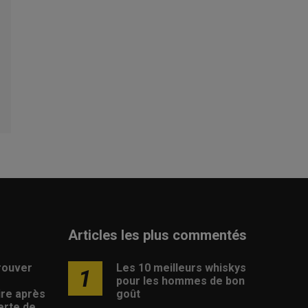
Articles les plus commentés
rouver
Les 10 meilleurs whiskys
1
pour les hommes de bon
ire après
goût
erte de