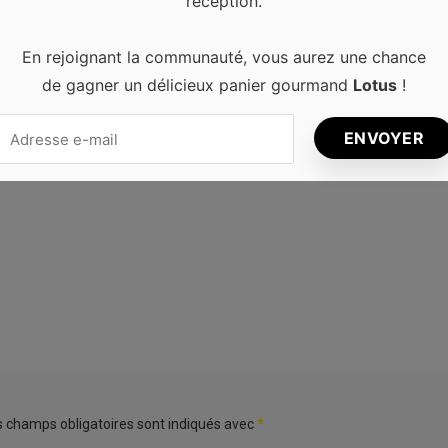
réception.
ignature look.
En rejoignant la communauté, vous aurez une chance
de gagner un délicieux panier gourmand
Lotus
!
NEXT ARTICLE
es
5 marques de costumes abordables
s champs obligatoires sont indiqués avec
*