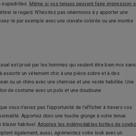
s espadrilles.
Même si vos tenues peuvent faire impression s
attirer le regard. N’hésitez pas néanmoins à y apporter une
risez-le par exemple avec une cravate colorée ou une montre
casual est prisé par les hommes qui veulent être bien mis sans
e à assortir un vêtement chic à une pièce sobre et à des
jean ou un chino avec une chemise et une veste habillée. Une
alon de costume avec un polo et une doudoune.
ue vous n’aviez pas l’opportunité de l’afficher à travers vos
rsonnalité. Apportez donc une touche grunge à votre tenue
e blazer habituel.
Adoptez les indémodables bottes de cowb
mptent également, aussi, agrémentez votre look avec un