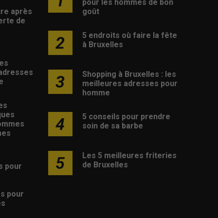
1
pour les hommes de bon
ire après
goût
erte de
5 endroits où faire la fête
2
à Bruxelles
les
 adresses
Shopping à Bruxelles : les
3
e
meilleures adresses pour
homme
es
ques
5 conseils pour prendre
4
hommes
soin de sa barbe
mes
Les 5 meilleures friteries
5
de Bruxelles
s pour
s
es pour
es