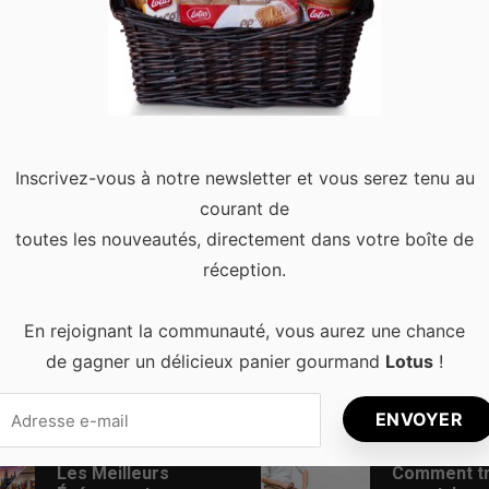
ruxelles
0
i sort de l’ordinaire ? Certains bars originaux de Bruxelles sort
rée hors du commun. Choisissez votre QG parmi notre top 8 …
Rea
Inscrivez-vous à notre newsletter et vous serez tenu au
courant de
toutes les nouveautés, directement dans votre boîte de
réception.
En rejoignant la communauté, vous aurez une chance
de gagner un délicieux panier gourmand
Lotus
!
s récents
Articles populaires
Les Meilleurs
Comment t