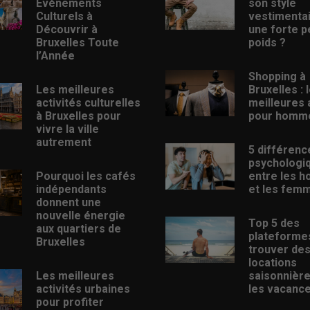
Événements
son style
Culturels à
vestimenta
Découvrir à
une forte p
Bruxelles Toute
poids ?
l’Année
Shopping à
Les meilleures
Bruxelles : 
activités culturelles
meilleures
à Bruxelles pour
pour homm
vivre la ville
autrement
5 différenc
psychologi
Pourquoi les cafés
entre les 
indépendants
et les fem
donnent une
nouvelle énergie
Top 5 des
aux quartiers de
plateforme
Bruxelles
trouver de
locations
Les meilleures
saisonnièr
activités urbaines
les vacanc
pour profiter