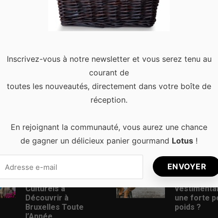
rchez à faire la fête dans la capitale belge, vous ne serez pas déç
rtistes viennent faire danser …
Read more
Inscrivez-vous à notre newsletter et vous serez tenu au
courant de
toutes les nouveautés, directement dans votre boîte de
réception.
En rejoignant la communauté, vous aurez une chance
de gagner un délicieux panier gourmand
Lotus
!
s récents
Articles populaires
Les Meilleurs
Comment t
Événements
son style
Culturels à
vestimenta
Découvrir à
une forte p
Bruxelles Toute
poids ?
l’Année