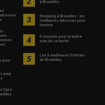
2
à Bruxelles
les
 adresses
Shopping à Bruxelles : les
3
e
meilleures adresses pour
homme
es
ques
5 conseils pour prendre
4
hommes
soin de sa barbe
mes
Les 5 meilleures friteries
5
de Bruxelles
s pour
s
es pour
es
où faire
uxelles