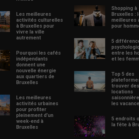
Shopping à
Les meilleures
Bruxelles : 
activités culturelles
meilleures
à Bruxelles pour
pour homm
vivre la ville
autrement
5 différenc
psychologi
Pourquoi les cafés
entre les 
indépendants
et les fem
donnent une
nouvelle énergie
Top 5 des
aux quartiers de
plateforme
Bruxelles
trouver de
locations
Les meilleures
saisonnièr
activités urbaines
les vacanc
pour profiter
pleinement d’un
5 endroits 
week-end à
la fête à Br
Bruxelles