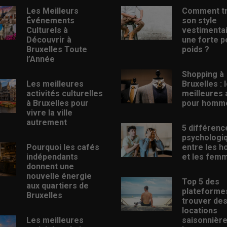
Les Meilleurs
Comment t
Événements
son style
Culturels à
vestimenta
Découvrir à
une forte p
Bruxelles Toute
poids ?
l’Année
Shopping à
Les meilleures
Bruxelles : 
activités culturelles
meilleures
à Bruxelles pour
pour homm
vivre la ville
autrement
5 différenc
psychologi
Pourquoi les cafés
entre les 
indépendants
et les fem
donnent une
nouvelle énergie
Top 5 des
aux quartiers de
plateforme
Bruxelles
trouver de
locations
Les meilleures
saisonnièr