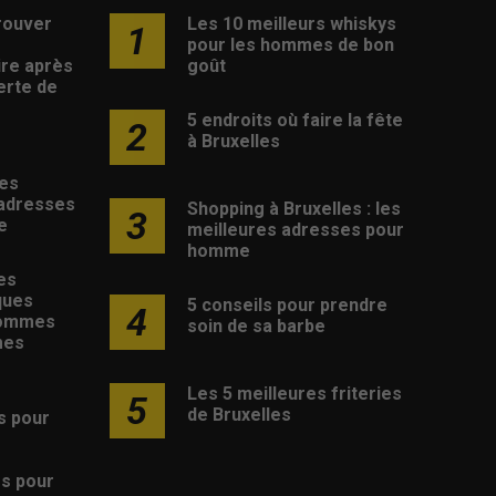
rouver
Les 10 meilleurs whiskys
1
pour les hommes de bon
ire après
goût
erte de
5 endroits où faire la fête
2
à Bruxelles
les
 adresses
Shopping à Bruxelles : les
3
e
meilleures adresses pour
homme
es
ques
5 conseils pour prendre
4
hommes
soin de sa barbe
mes
Les 5 meilleures friteries
5
de Bruxelles
s pour
s
es pour