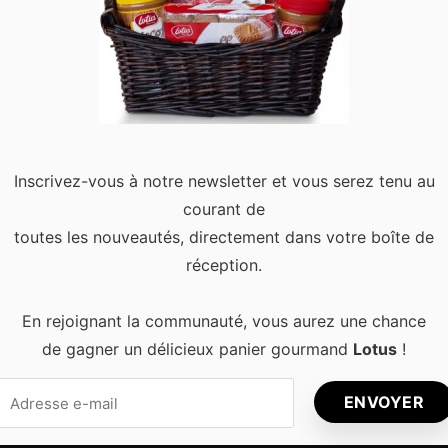
Bruxelles pour Profiter des
rve bien des surprises. Pourtant, beaucoup de visiteurs restent 
tre visage lorsque l’on prend de la hauteur. Les rooftops offrent
Inscrivez-vous à notre newsletter et vous serez tenu au
courant de
toutes les nouveautés, directement dans votre boîte de
réception.
En rejoignant la communauté, vous aurez une chance
de gagner un délicieux panier gourmand
Lotus
!
s récents
Articles populaires