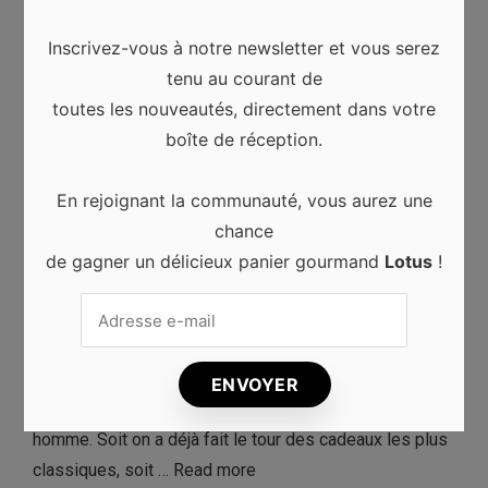
Inscrivez-vous à notre newsletter et vous serez
tenu au courant de
toutes les nouveautés, directement dans votre
boîte de réception.
Lifestyle
En rejoignant la communauté, vous aurez une
10 idées originales de cadeaux
chance
pour hommes
0
de gagner un délicieux panier gourmand
Lotus
!
Laura
février 18, 2021
Que ce soit pour son anniversaire, une occasion
particulière, la Saint Valentin, Noël ou bien d’autres, il
est toujours difficile de trouver un cadeau pour un
homme. Soit on a déjà fait le tour des cadeaux les plus
classiques, soit …
Read more