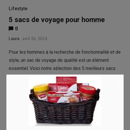
Lifestyle
5 sacs de voyage pour homme
0
Laura
avril 26, 2024
Pour les hommes à la recherche de fonctionnalité et de
style, un sac de voyage de qualité est un élément
essentiel. Voici notre sélection des 5 meilleurs sacs
de voyage de marque à l’allure masculine, alliant
×
praticité, durabilité et esthétique. …
Read more