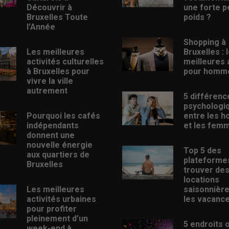
Découvrir à
une forte p
Bruxelles Toute
poids ?
l’Année
Shopping à
Les meilleures
Bruxelles : 
activités culturelles
meilleures
à Bruxelles pour
pour homm
vivre la ville
autrement
5 différenc
psychologi
Pourquoi les cafés
entre les 
indépendants
et les fem
donnent une
nouvelle énergie
Top 5 des
aux quartiers de
plateforme
Bruxelles
trouver de
locations
Les meilleures
saisonnièr
activités urbaines
les vacanc
pour profiter
pleinement d’un
5 endroits 
week-end à