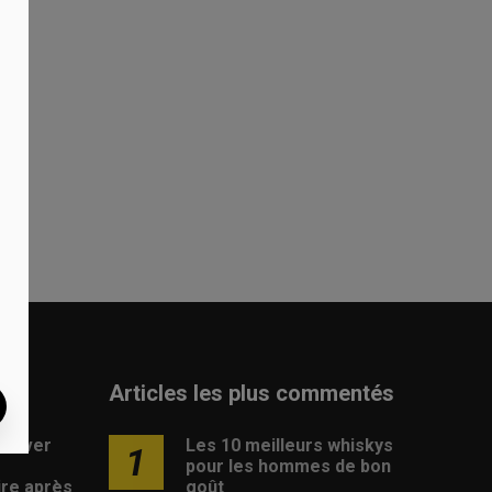
Articles les plus commentés
rouver
Les 10 meilleurs whiskys
1
pour les hommes de bon
ire après
goût