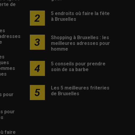
erte de
5 endroits où faire la fête
2
à Bruxelles
les
 adresses
Shopping à Bruxelles : les
3
e
meilleures adresses pour
homme
es
ques
5 conseils pour prendre
4
hommes
soin de sa barbe
mes
Les 5 meilleures friteries
5
de Bruxelles
s pour
s
es pour
es
où faire