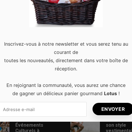
n de sa barbe
0
elle soit bien soignée ! Quand on a une barbe longue de plus d’un
n a la barbe courte, …
Read more
Inscrivez-vous à notre newsletter et vous serez tenu au
courant de
toutes les nouveautés, directement dans votre boîte de
réception.
En rejoignant la communauté, vous aurez une chance
de gagner un délicieux panier gourmand
Lotus
!
s récents
Articles populaires
Les Meilleurs
Comment t
Événements
son style
Culturels à
vestimenta