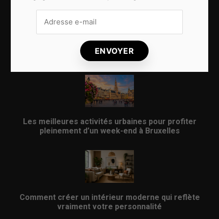
Pourquoi les cafés indépendants donnent une
nouvelle énergie aux quartiers de Bruxelles
Les meilleures activités urbaines pour profiter
pleinement d’un week-end à Bruxelles
Comment créer un intérieur moderne qui reflète
vraiment votre personnalité