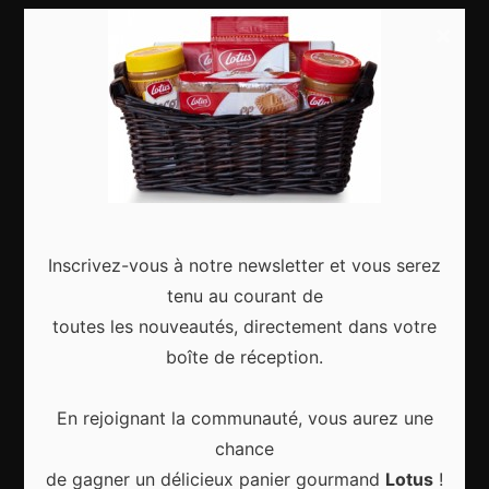
Food & drinks
×
Articles récents
Les Meilleurs Événements Culturels à Découvrir à
Inscrivez-vous à notre newsletter et vous serez
Bruxelles Toute l’Année
tenu au courant de
toutes les nouveautés, directement dans votre
boîte de réception.
En rejoignant la communauté, vous aurez une
Les meilleures activités culturelles à Bruxelles
pour vivre la ville autrement
chance
de gagner un délicieux panier gourmand
Lotus
!