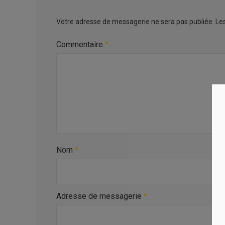
Votre adresse de messagerie ne sera pas publiée.
Le
Commentaire
*
Nom
*
Adresse de messagerie
*