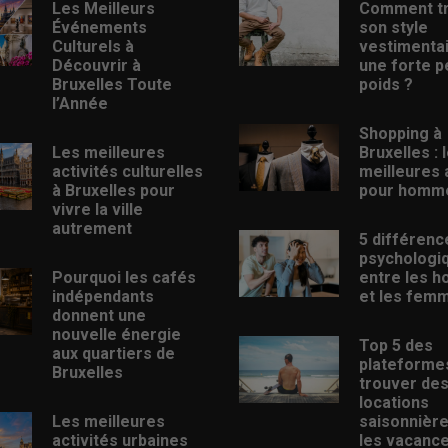
Les Meilleurs
Comment t
Événements
son style
Culturels à
vestimenta
Découvrir à
une forte p
Bruxelles Toute
poids ?
l’Année
Shopping à
Les meilleures
Bruxelles : 
activités culturelles
meilleures
à Bruxelles pour
pour homm
vivre la ville
autrement
5 différenc
psychologi
Pourquoi les cafés
entre les 
indépendants
et les fem
donnent une
nouvelle énergie
Top 5 des
aux quartiers de
plateforme
Bruxelles
trouver de
locations
Les meilleures
saisonnièr
activités urbaines
les vacanc