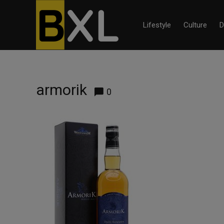
Lifestyle
Culture
D
armorik
0