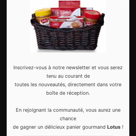
×
Sorties & événements
Food & drinks
Articles récents
Inscrivez-vous à notre newsletter et vous serez
tenu au courant de
Les Meilleurs Événements Culturels à Découvrir à
toutes les nouveautés, directement dans votre
Bruxelles Toute l’Année
boîte de réception.
En rejoignant la communauté, vous aurez une
chance
de gagner un délicieux panier gourmand
Lotus
!
Les meilleures activités culturelles à Bruxelles
pour vivre la ville autrement