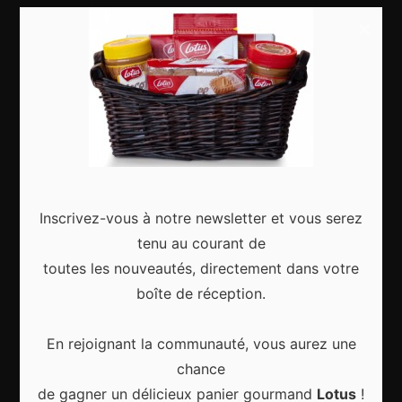
Food & drinks
×
Articles récents
Les Meilleurs Événements Culturels à Découvrir à
Inscrivez-vous à notre newsletter et vous serez
Bruxelles Toute l’Année
tenu au courant de
toutes les nouveautés, directement dans votre
boîte de réception.
En rejoignant la communauté, vous aurez une
Les meilleures activités culturelles à Bruxelles
pour vivre la ville autrement
chance
de gagner un délicieux panier gourmand
Lotus
!