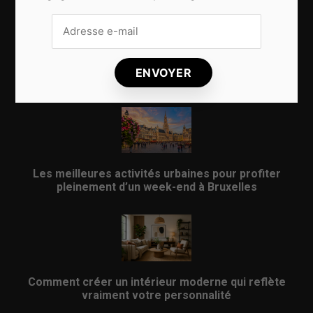
Pourquoi les cafés indépendants donnent une
nouvelle énergie aux quartiers de Bruxelles
Les meilleures activités urbaines pour profiter
pleinement d’un week-end à Bruxelles
Comment créer un intérieur moderne qui reflète
vraiment votre personnalité