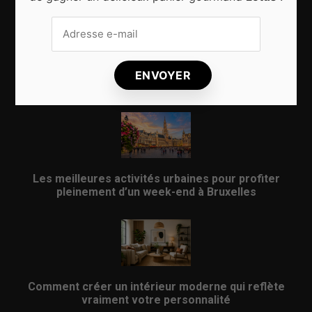
Pourquoi les cafés indépendants donnent une
nouvelle énergie aux quartiers de Bruxelles
Les meilleures activités urbaines pour profiter
pleinement d’un week-end à Bruxelles
Comment créer un intérieur moderne qui reflète
vraiment votre personnalité