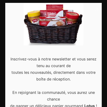
Food & drinks
×
Articles récents
Les Meilleurs Événements Culturels à Découvrir à
Inscrivez-vous à notre newsletter et vous serez
Bruxelles Toute l’Année
tenu au courant de
toutes les nouveautés, directement dans votre
boîte de réception.
En rejoignant la communauté, vous aurez une
Les meilleures activités culturelles à Bruxelles
chance
pour vivre la ville autrement
de gagner un délicieux panier gourmand
Lotus
!