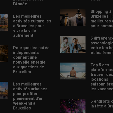
l’Année
Shopping à
Les meilleures
Bruxelles : 
activités culturelles
meilleures
à Bruxelles pour
pour homm
vivre la ville
autrement
5 différenc
psychologi
Pourquoi les cafés
entre les 
indépendants
et les fem
donnent une
nouvelle énergie
Top 5 des
aux quartiers de
plateforme
Bruxelles
trouver de
locations
Les meilleures
saisonnièr
activités urbaines
les vacanc
pour profiter
pleinement d’un
5 endroits 
week-end à
la fête à Br
Bruxelles