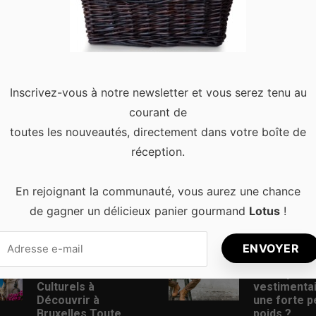
 mieux une construction qu’elle soit d’habitation ou non. C’est la
nomies dans une maison plus saine. En effet, si le toit laisse pass
Inscrivez-vous à notre newsletter et vous serez tenu au
courant de
toutes les nouveautés, directement dans votre boîte de
réception.
En rejoignant la communauté, vous aurez une chance
de gagner un délicieux panier gourmand
Lotus
!
s récents
Articles populaires
Les Meilleurs
Comment t
Événements
son style
Culturels à
vestimenta
Découvrir à
une forte p
Bruxelles Toute
poids ?