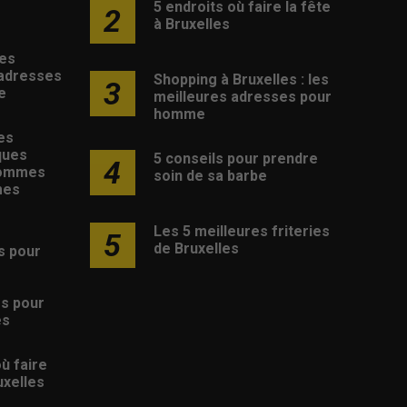
5 endroits où faire la fête
2
à Bruxelles
les
 adresses
Shopping à Bruxelles : les
3
e
meilleures adresses pour
homme
es
ques
5 conseils pour prendre
4
hommes
soin de sa barbe
mes
Les 5 meilleures friteries
5
de Bruxelles
s pour
s
es pour
es
où faire
uxelles