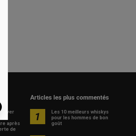
er
Articles les plus commentés
rouver
Les 10 meilleurs whiskys
1
pour les hommes de bon
ire après
goût
erte de