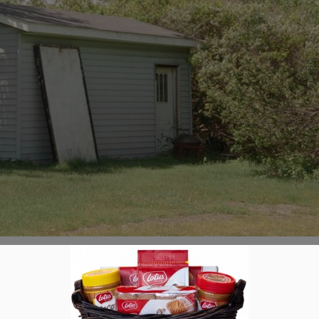
ment
0