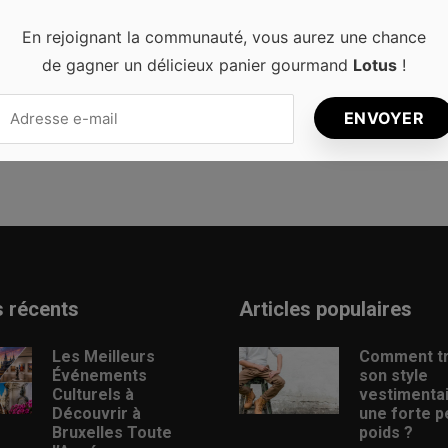
 web dans le navigateur pour mon prochain commentaire.
En rejoignant la communauté, vous aurez une chance
de gagner un délicieux panier gourmand
Lotus
!
s récents
Articles populaires
Les Meilleurs
Comment t
Événements
son style
Culturels à
vestimenta
Découvrir à
une forte p
Bruxelles Toute
poids ?