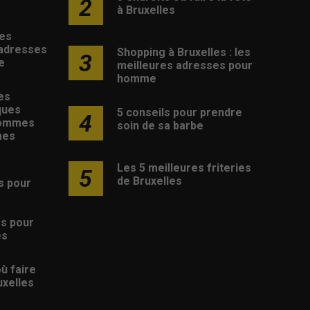
2
à Bruxelles
les
 adresses
Shopping à Bruxelles : les
3
e
meilleures adresses pour
homme
es
ques
5 conseils pour prendre
4
hommes
soin de sa barbe
mes
Les 5 meilleures friteries
5
de Bruxelles
s pour
s
es pour
es
où faire
uxelles