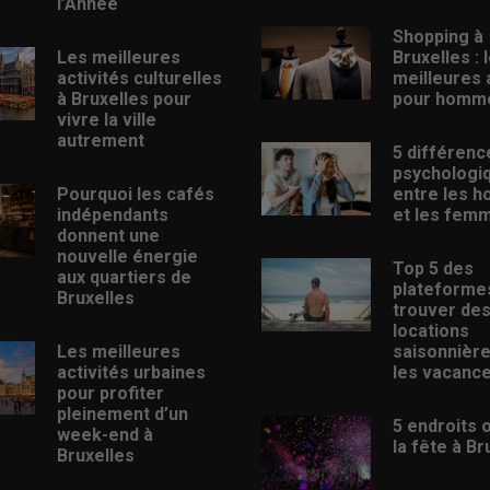
l’Année
Shopping à
Les meilleures
Bruxelles : 
activités culturelles
meilleures
à Bruxelles pour
pour homm
vivre la ville
autrement
5 différenc
psychologi
Pourquoi les cafés
entre les 
indépendants
et les fem
donnent une
nouvelle énergie
Top 5 des
aux quartiers de
plateforme
Bruxelles
trouver de
locations
Les meilleures
saisonnièr
activités urbaines
les vacanc
pour profiter
pleinement d’un
5 endroits 
week-end à
la fête à Br
Bruxelles