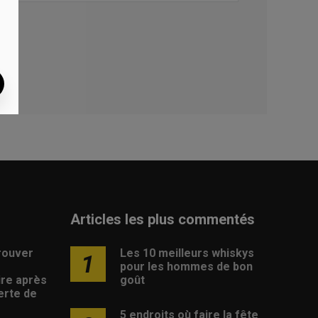
Articles les plus commentés
rouver
Les 10 meilleurs whiskys
1
pour les hommes de bon
ire après
goût
erte de
5 endroits où faire la fête